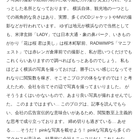
っとした名所となっております。 横浜自体、観光地の一つとし
ての画角的な良さはあり、実際、多くのCDジャケットやMVの撮
影などが行われています。 ゆずは地元が横浜なので当然として
も、米津玄師「LADY」では日本大通・象の鼻パーク、いきもの
がかり「花は桜 君は美し」は桜木町駅前、RADWIMPS「マニフ
ェスト」では赤レンガ倉庫前での撮影と、私が思いつくだけでも
これくらいありますので調べればもっとあるのでしょう。 私も
ほどよく横浜の写真を撮っておけば、勝手にいい感じになってそ
れなりに閲覧数を稼ぎ、そこそこブログの体をなすのでは！と考
えたため、会社を出てその辺で写真を撮ってまいりました。 が
そううまくはいかないもので、あまり良い写真が撮れませんでし
た。 このままではまずい… このブログは、記事を読んでもら
い、会社の広告宣伝的な意味合いがあるため、閲覧数至上主義的
な思考で成り立っております。 締め切りも過ぎている… あせ
る… …そうだ！ pinkな写真を載せよう！ pinkな写真なら多くの
アクセスが見込め、結果的に会社もニッコリだ！ これしかな