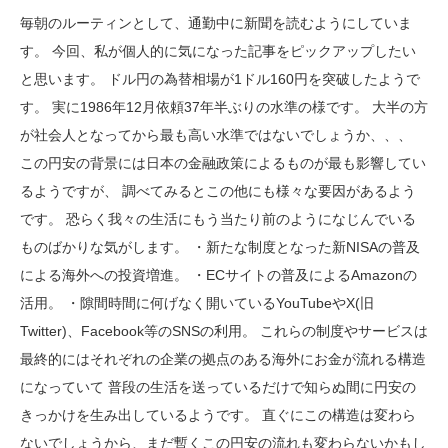
毎朝のルーティンとして、通勤中に新聞を読むようにしていま
す。 今回、私が個人的に気になった記事をピックアップしたい
と思います。 ドル円の為替相場が1ドル160円を突破したようで
す。 実に1986年12月依頼37年半ぶりの水準の様です。 大半の方
が社会人となってから最も高い水準ではないでしょうか、、、
この円安の背景には日本の金融政策によるものが最も影響してい
るようですが、 調べてみるとこの他にも様々な要因があるよう
です。 恐らく我々の生活にもう当たり前のようになじんでいる
ものばかりな気がします。 ・新たな制度となった新NISAの普及
による海外への投資増進。 ・ECサイトの普及によるAmazonの
活用。 ・隙間時間に何げなく開いているYouTubeやX(旧
Twitter)、Facebook等のSNSの利用。 これらの制度やサービスは
最終的にはそれぞれの企業の拠点のある海外にお金が流れる構造
になっていて 普段の生活を送っているだけで知らぬ間に円安の
きっかけを生み出しているようです。 直ぐにこの構造は変わら
ないでしょうから、まだ暫くこの円安の流れも変わらないかもし