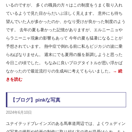
いるのですが、 多くの職員の方々はこの制度をうまく取り入れ
ているようで見た目からだいぶ涼しく見えます。 意外にも待ち
望んでいた人が多かったのか、かなり受けが良かった制度のよう
です。 去年の夏も暑かった記憶がありますが、エルニーニョや
らラニーニャ現象の影響もあって 今年の夏も猛暑になることが
予想されています。 熱中症で倒れる前に私もビジカジの波に乗
らねばなりません。 週末にでも夏用の服を新調しようと思った
今日この頃でした。 ちなみに良いブログタイトルが思い浮かば
なかったので最近流行りの生成AIに考えてもらいました。
→ 続
きを読む
【ブログ】pinkな写真
2024年6月10日
ユナイテッドブレインズのある馬車道周辺では、よくウェディン
グ写真の撮影や絵画の制作に取り組む方の姿が見受けられ、ちょ