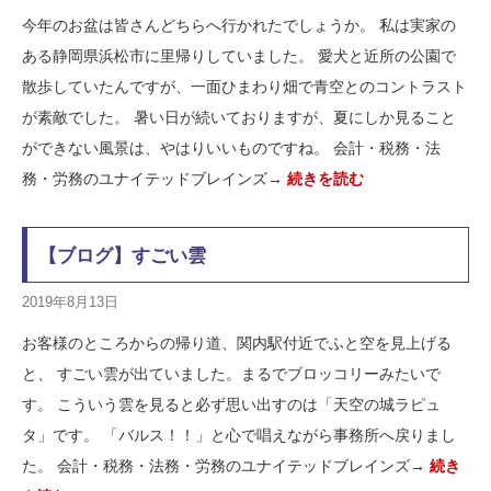
今年のお盆は皆さんどちらへ行かれたでしょうか。 私は実家の
ある静岡県浜松市に里帰りしていました。 愛犬と近所の公園で
散歩していたんですが、一面ひまわり畑で青空とのコントラスト
が素敵でした。 暑い日が続いておりますが、夏にしか見ること
ができない風景は、やはりいいものですね。 会計・税務・法
務・労務のユナイテッドブレインズ
→ 続きを読む
【ブログ】すごい雲
2019年8月13日
お客様のところからの帰り道、関内駅付近でふと空を見上げる
と、 すごい雲が出ていました。まるでブロッコリーみたいで
す。 こういう雲を見ると必ず思い出すのは「天空の城ラピュ
タ」です。 「バルス！！」と心で唱えながら事務所へ戻りまし
た。 会計・税務・法務・労務のユナイテッドブレインズ
→ 続き