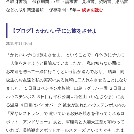
金取引書類 保存期間：7年 ・請求書、見積書、契約書、納品書
などの取引関連書類 保存期間：5年
→ 続きを読む
【ブログ】かわいい子には旅をさせよ
2018年1月10日
「かわいい子には旅をさせよ」 ということで、冬休みに子供に
一人旅をさせようと目論んでいましたが、 私の知らない間に、
お友達を誘って一緒に行こうという話が進んでおり、 結局、同
級生のお友達と私の実家のある長崎に二人旅をさせることになり
ました。 １日目はペンギン水族館→出島→グラバー園 ２日目は
ハウステンボス ３日目は平和公園→稲佐山（いなさやま）にあ
る温泉 ４日目はバイオパーク 彼女が訪れたハウステンボス内の
「変なレストラン」で 働いているお好み焼きを作ってくれるロ
ボット「アンドリュー」 あと、軍艦島と大浦天主堂が加わって
いれば、長崎観光スポットオールスターズ といえたかもしれま