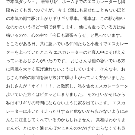
で本気ダッシュ。 最寄り駅、ホームまでのエスカレーターも階
段もとても長いのですが、 今まで誰にも見せたこともないほど
の本気の顔で駆け上がりギリギリ乗車。 電車は、この駅が嫌い
なのかというほど一瞬で発車します。 他にも走っている方は結
構いるので、心の中で「今日も頑張ろうぜ」と思っています。
ところがある日、共に急いでいる仲間たちと小走りでエスカレー
ターを上っていたところ エスカレーターのど真ん中にそびえ立
っているおじさんがいたのです。 おじさんは他の急いでいる方
に両腕を大きく広げ通れないようにしています。 そんな中、お
じさんの腕の隙間を潜り抜けて駆け上がっていく方がいました。
おじさんが「オイ！！！」と激怒し、私を含めエスカレーターを
歩いていた方々はピタッと止まりました。 そのせいかそれから
私はギリギリの時間にならないように家を出ています。 エスカ
レーターは歩いたり走ったりすると危ないから歩かないようにみ
んなに注意してくれているのかもしれません。 真相はわかりま
せんが、とにかく通せんぼおじさんのおかげで 走らなくても良