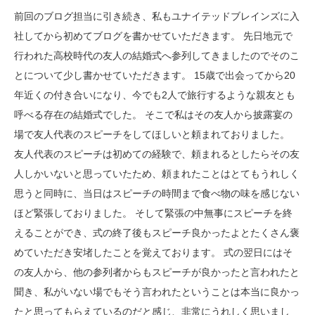
前回のブログ担当に引き続き、私もユナイテッドブレインズに入
社してから初めてブログを書かせていただきます。 先日地元で
行われた高校時代の友人の結婚式へ参列してきましたのでそのこ
とについて少し書かせていただきます。 15歳で出会ってから20
年近くの付き合いになり、今でも2人で旅行するような親友とも
呼べる存在の結婚式でした。 そこで私はその友人から披露宴の
場で友人代表のスピーチをしてほしいと頼まれておりました。
友人代表のスピーチは初めての経験で、頼まれるとしたらその友
人しかいないと思っていたため、頼まれたことはとてもうれしく
思うと同時に、当日はスピーチの時間まで食べ物の味を感じない
ほど緊張しておりました。 そして緊張の中無事にスピーチを終
えることができ、式の終了後もスピーチ良かったよとたくさん褒
めていただき安堵したことを覚えております。 式の翌日にはそ
の友人から、他の参列者からもスピーチが良かったと言われたと
聞き、私がいない場でもそう言われたということは本当に良かっ
たと思ってもらえているのだと感じ、非常にうれしく思いまし