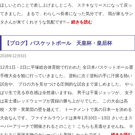
ほしいとのことで差し上げましところ、 ステキなリースになって戻っ
てきました。 まるで、わらしべ長者になった気分です。 我が家もサン
タさんが来てくれそうな気配です!!
→ 続きを読む
【ブログ】バスケットボール 天皇杯・皇后杯
2018年12月6日
12月1日・2日に平塚総合体育館で行われた 全日本バスケットボール選
手権大会を観に行っていきました。 逆転に次ぐ逆転の手に汗握る熱い
試合や、 プロの力を見せつける圧倒的な試合まで楽しめました。 やっ
ぱり生で見る存在感は全然違いますね。 男子は千葉ジェッツが、 女子
は富士通レッドウェーブが貫録の勝ち上がりでした。 この大会は高
校・大学・実業団の壁を越えて、 トーナメントで真の日本一を決める
大会なんです。 ファイナルラウンドは来年1月10日～13日 さいたまス
ーパーアリーナで開催されるとのこと！ こちらも見逃せませんね。 ※
ちなみに平塚名物のカレーパンも美味しかったですよ。
→ 続きを読む