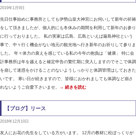
2019年1月9日
先日仕事始めに事務所としても伊勢山皇大神宮にお伺いして新年の祈祷
をして頂きましたが、個人的にも冬休みの期間を利用して新年のお参り
に行っておりました。 私の実家は広島、広島といえば厳島神社という
事で、中々行く機会がない地元の観光地へ行き新年のお祈りして参りま
した。 年々体力の衰えを感じている私の今年の抱負は「健康」 特に会
計事務所は年を越えると確定申告の繁忙期に突入しますのでそこで体調
を崩して迷惑をかけることのないようしっかりと体調管理はしておきた
いです。 寒い日が続きますので、皆様におかれましても体調など崩さ
れないようご自愛下さいませ。
→ 続きを読む
【ブログ】リース
2018年12月10日
友人にお花の先生をしている方がいます。 12月の教材に松ぼっくりが