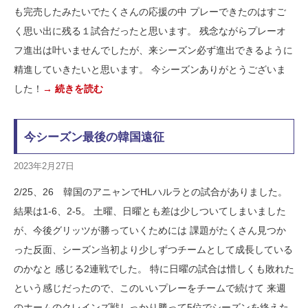
も完売したみたいでたくさんの応援の中 プレーできたのはすご
く思い出に残る１試合だったと思います。 残念ながらプレーオ
フ進出は叶いませんでしたが、来シーズン必ず進出できるように
精進していきたいと思います。 今シーズンありがとうございま
した！
→ 続きを読む
今シーズン最後の韓国遠征
2023年2月27日
2/25、26 韓国のアニャンでHLハルラとの試合がありました。
結果は1-6、2-5。 土曜、日曜とも差は少しついてしまいました
が、今後グリッツが勝っていくためには 課題がたくさん見つか
った反面、シーズン当初より少しずつチームとして成長している
のかなと 感じる2連戦でした。 特に日曜の試合は惜しくも敗れた
という感じだったので、このいいプレーをチームで続けて 来週
のホームのクレインズ戦しっかり勝って5位でシーズンを終えた