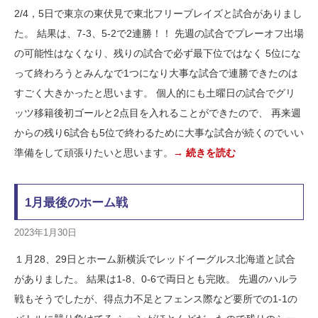
2/4，5日で東京の東伏見で東北フリーブレイズと試合がありまし
た。 結果は、7-3、5-2で2連勝！！ 先週の試合でプレーオフ出場
の可能性はなくなり、残りの試合で必ず最下位ではなく 5位にな
って終わろうとみんなで1つになり大事な試合で連勝できたのは
すごく大きかったと思います。 個人的にも土曜日の試合でグリ
ッツ移籍後初ゴールと2点目を入れることができたので、 再来週
からの残り6試合も5位で終わるために大事な試合が続くのでいい
準備をして頑張りたいと思います。
→ 続きを読む
1月最後のホーム戦
2023年1月30日
１月28、29日とホーム新横浜でレッドイーグルス北海道と試合
がありました。 結果は1-8、0-6で両日とも完敗。 先週のハルラ
戦もそうでしたが、得点力不足とフェンス際など要所での1-1の