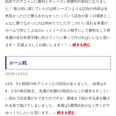
始めてのアニャンに勝利と今シーズン初勝利の節目になりまし
た！ 個人的に感じていたのは昨シーズンよりも試合の内容は全
然良かったけど勝ちきれなかったっていう試合が多く13連敗とこ
んなに勝てなかったのは初めてでした汗 このいい流れを来週の
ホームで同じく上位のレッドイーグルス相手にして勝利をして再
来週の全日本選手権に向けてノリに乗って行ければいいなと思い
ます！ 応援よろしくお願いします！！
→ 続きを読む
ホーム戦
2023年11月6日
11/4、5と韓国のHLアニャンとの試合がありました。 結果は3-
6、2-5の両日敗北。 先週の札幌の2戦目からこの週末もすごくい
い流れで試合運びをできたのですが、最後まで続かず点差を離さ
れる形で負けてしまいました。 来週は1週間試合がなく空くので
ゆっくりしたいと思います。
→ 続きを読む