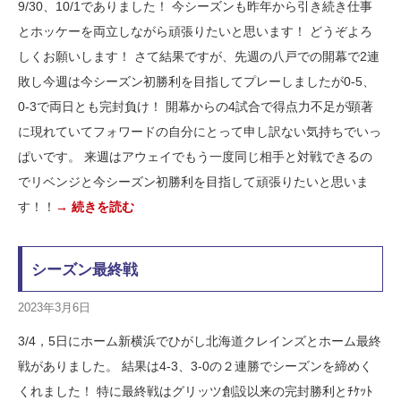
9/30、10/1でありました！ 今シーズンも昨年から引き続き仕事
とホッケーを両立しながら頑張りたいと思います！ どうぞよろ
しくお願いします！ さて結果ですが、先週の八戸での開幕で2連
敗し今週は今シーズン初勝利を目指してプレーしましたが0-5、
0-3で両日とも完封負け！ 開幕からの4試合で得点力不足が顕著
に現れていてフォワードの自分にとって申し訳ない気持ちでいっ
ぱいです。 来週はアウェイでもう一度同じ相手と対戦できるの
でリベンジと今シーズン初勝利を目指して頑張りたいと思いま
す！！
→ 続きを読む
シーズン最終戦
2023年3月6日
3/4，5日にホーム新横浜でひがし北海道クレインズとホーム最終
戦がありました。 結果は4-3、3-0の２連勝でシーズンを締めく
くれました！ 特に最終戦はグリッツ創設以来の完封勝利とﾁｹｯﾄ